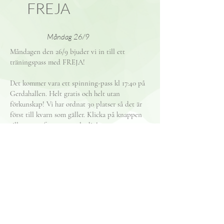
FREJA
Måndag 26/9
Måndagen den 26/9 bjuder vi in till ett
träningspass med FREJA!
Det kommer vara ett spinning-pass kl 17:40 på
Gerdahallen. Helt gratis och helt utan
förkunskap! Vi har ordnat 30 platser så det är
först till kvarn som gäller. Klicka på knappen
till vänster för att anmäla dig!
Hoppas vi ses där! <33
©2019 by FREJA.
frejalth@gmail.com
funkyz.frejalth@gmail.com