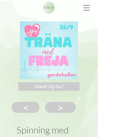
Anmäl dig här!
<
>
Spinning med