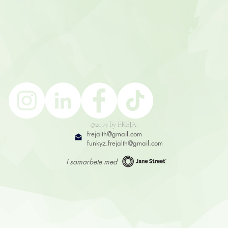
©2019 by FREJA.
frejalth@gmail.com
funkyz.frejalth@gmail.com
I samarbete med