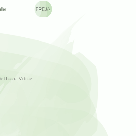
lleri
et bastu! Vi fixar