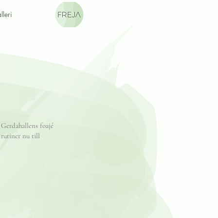
lleri
 Gerdahallens foajé
 rutiner nu till