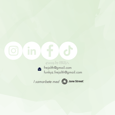
©2019 by FREJA.
frejalth@gmail.com
funkyz.frejalth@gmail.com
I samarbete med