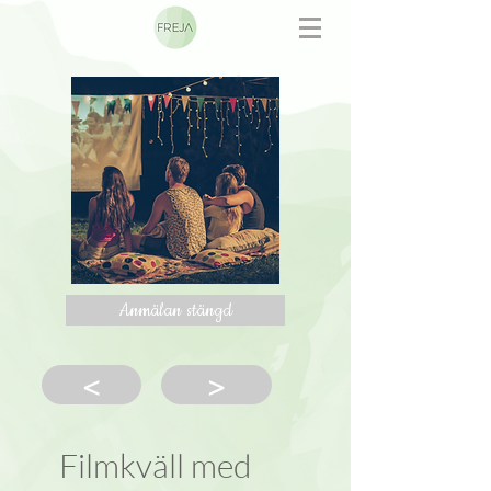
Anmälan stängd
<
>
Filmkväll med