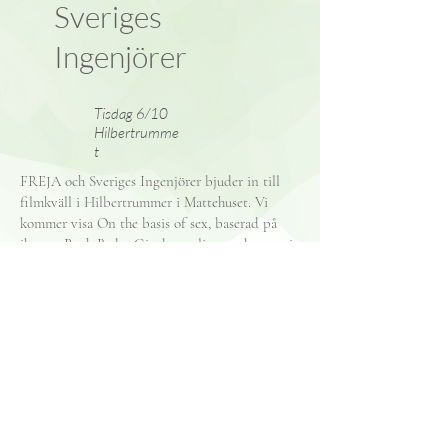
Sveriges
Ingenjörer
Tisdag 6/10
Hilbertrumme
t
FREJA och Sveriges Ingenjörer bjuder in till
filmkväll i Hilbertrummer i Mattehuset. Vi
kommer visa On the basis of sex, baserad på
ikonen Ruth Bader Ginsburgs liv som kom ut i
2018. Vi bjuder på pizza och platsantalet är
begränsat till 20 personer.
©2019 by FREJA.
frejalth@gmail.com
funkyz.frejalth@gmail.com