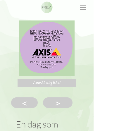
Anmäl dig här!
<
>
En dag som