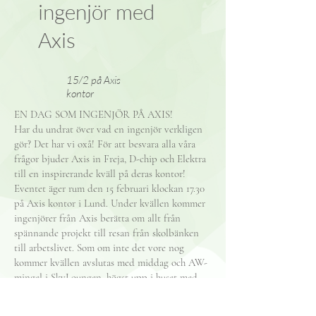
ingenjör med
Axis
15/2 på Axis
kontor
EN DAG SOM INGENJÖR PÅ AXIS!
Har du undrat över vad en ingenjör verkligen
gör? Det har vi oxå! För att besvara alla våra
frågor bjuder Axis in Freja, D-chip och Elektra
till en inspirerande kväll på deras kontor!
Eventet äger rum den 15 februari klockan 17.30
på Axis kontor i Lund. Under kvällen kommer
ingenjörer från Axis berätta om allt från
spännande projekt till resan från skolbänken
till arbetslivet. Som om inte det vore nog
kommer kvällen avslutas med middag och AW-
mingel i SkyLoungen, högst upp i huset med
Lunds kanske bästa utsikt. Där får du chansen
att hänga och ställa alla dina frågor till